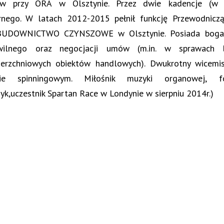
ów przy ORA w Olsztynie. Przez dwie kadencje (w 
rnego. W latach 2012-2015 pełnił funkcję Przewodnicz
UDOWNICTWO CZYNSZOWE w Olsztynie. Posiada bogate
wilnego oraz negocjacji umów (m.in. w sprawach 
ierzchniowych obiektów handlowych). Dwukrotny wicem
wie spinningowym. Miłośnik muzyki organowej, f
yk,uczestnik Spartan Race w Londynie w sierpniu 2014r.)