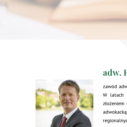
adw. 
zawód adwo
W latach 
złożeniem 
adwokacką
regionaln