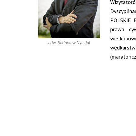
Wizytator
Dyscyplina
POLSKIE B
prawa cy
wielkopow
adw. Radosław Nysztal
wędkarst
(maratończ