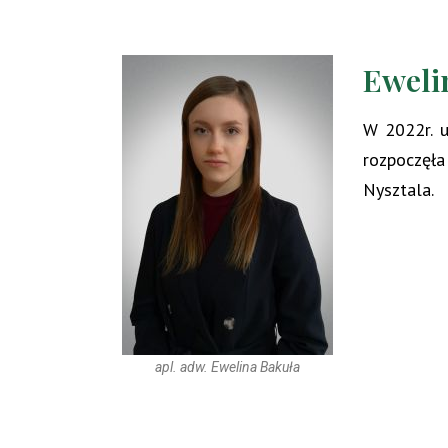
Eweli
W 2022r. u
rozpoczęła
Nysztala.
apl. adw. Ewelina Bakuła