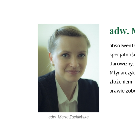
adw. 
absolwentk
specjalnoś
darowizny,
Młynarczy
złożeniem 
prawie zob
adw. Marta Żuchlińska