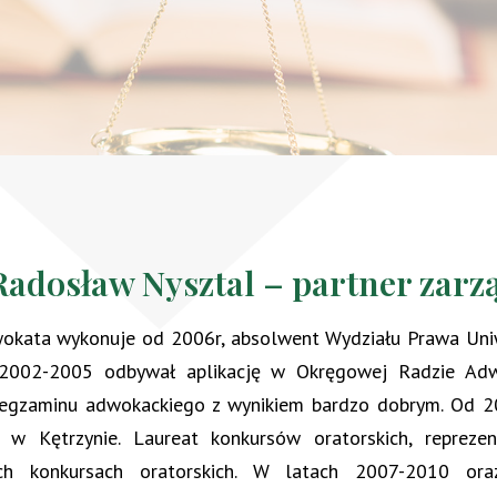
Radosław Nysztal – partner zarz
kata wykonuje od 2006r, absolwent Wydziału Prawa Uniwe
2002-2005 odbywał aplikację w Okręgowej Radzie Adwo
egzaminu adwokackiego z wynikiem bardzo dobrym. Od 200
 w Kętrzynie. Laureat konkursów oratorskich, reprez
ych konkursach oratorskich. W latach 2007-2010 or