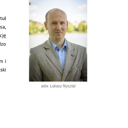
tuł
sa,
cję
dzo
m i
ski
adw. Łukasz Nysztal