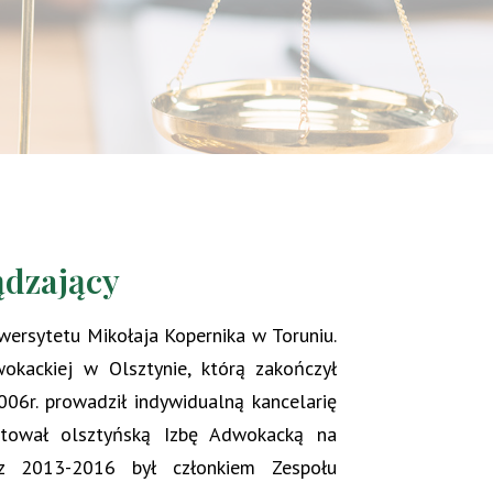
ądzający
rsytetu Mikołaja Kopernika w Toruniu.
kackiej w Olsztynie, którą zakończył
6r. prowadził indywidualną kancelarię
entował olsztyńską Izbę Adwokacką na
az 2013-2016 był członkiem Zespołu