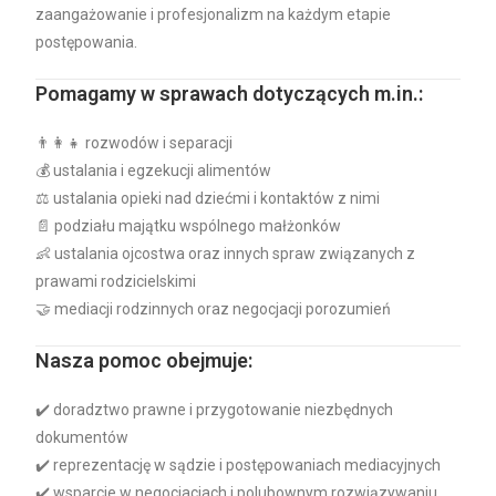
zaangażowanie i profesjonalizm na każdym etapie
postępowania.
Pomagamy w sprawach dotyczących m.in.:
👨‍👩‍👧 rozwodów i separacji
💰 ustalania i egzekucji alimentów
⚖️ ustalania opieki nad dziećmi i kontaktów z nimi
📄 podziału majątku wspólnego małżonków
👶 ustalania ojcostwa oraz innych spraw związanych z
prawami rodzicielskimi
🤝 mediacji rodzinnych oraz negocjacji porozumień
Nasza pomoc obejmuje:
✔️ doradztwo prawne i przygotowanie niezbędnych
dokumentów
✔️ reprezentację w sądzie i postępowaniach mediacyjnych
✔️ wsparcie w negocjacjach i polubownym rozwiązywaniu