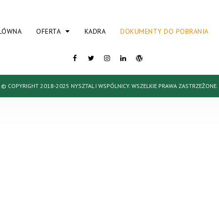
ŁÓWNA
OFERTA
KADRA
DOKUMENTY DO POBRANIA
© COPYRIGHT 2018-2025 NYSZTAL I WSPÓLNICY. WSZELKIE PRAWA ZASTRZEŻONE.