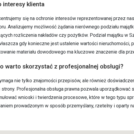
interesy klienta
entrujemy się na ochronie interesów reprezentowanej przez na
u. Analizujemy możliwość żądania nierównego podziału majątku,
zących rozliczenia nakładów czy pożytków. Podział majątku w
łaszcza gdy konieczne jest ustalenie wartości nieruchomości, p
otowanie materiału dowodowego ma kluczowe znaczenie dla prz
o warto skorzystać z profesjonalnej obsługi?
ymaga nie tylko znajomości przepisów, ale również doświadcz
 strony. Profesjonalna obsługa prawna pozwala uporządkować s
mułować wnioski i twierdzenia procesowe, które w tego typu sp
aniem prowadzonym w sposób przemyślany, rzetelny i oparty na 